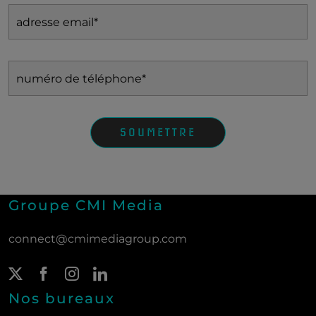
adresse email
(Nécessaire)
numéro de téléphone
(Nécessaire)
SOUMETTRE
Groupe CMI Media
connect@cmimediagroup.com
Twitter Page
(New Window)
Facebook Page
(New Window)
Instagram Page
(New Window)
LinkedIn Page
(New Window)
Nos bureaux